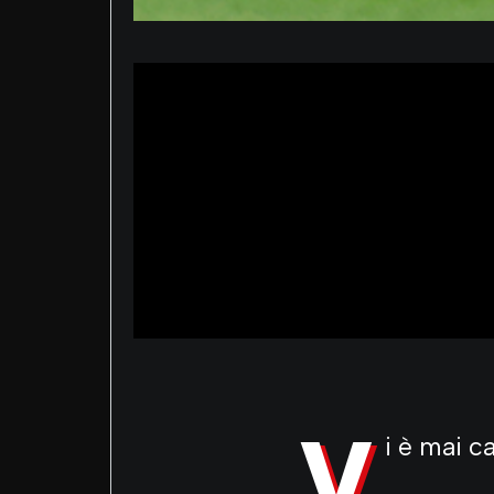
V
i è mai c