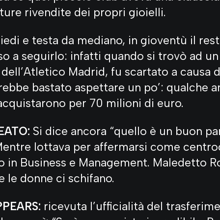
ture rivendite dei propri gioielli.
iedi e testa da mediano, in gioventù il res
so a seguirlo: infatti quando si trovò ad u
 dell’Atletico Madrid, fu scartato a causa d
arebbe bastato aspettare un po’: qualche 
cquistarono per 70 milioni di euro.
EATO:
Si dice ancora “quello è un buon par
 Mentre lottava per affermarsi come centro
to in Business e Management. Maledetto Ro
 le donne ci schifano.
PPEARS:
ricevuta l’ufficialità del trasferime