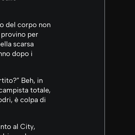
to del corpo non
n provino per
ella scarsa
anno dopo i
tito?” Beh, in
campista totale,
dri, è colpa di
nto al City,