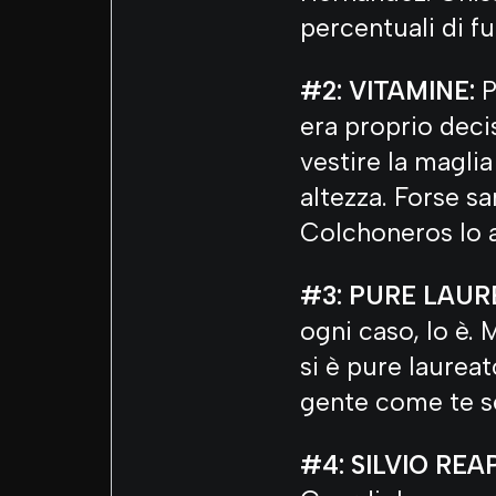
percentuali di fu
#2: VITAMINE:
P
era proprio deci
vestire la maglia
altezza. Forse s
Colchoneros lo a
#3: PURE LAUR
ogni caso, lo è.
si è pure laurea
gente come te se
#4: SILVIO REA