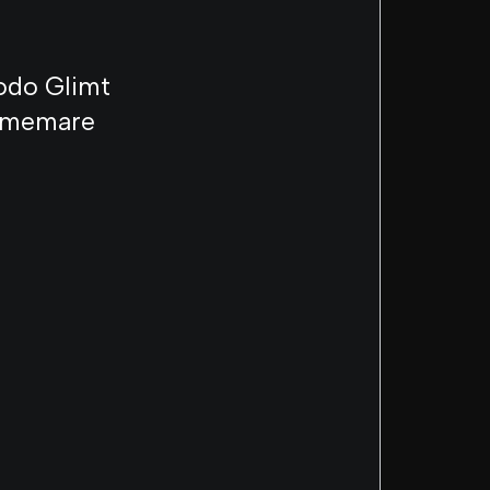
Bodo Glimt
io memare