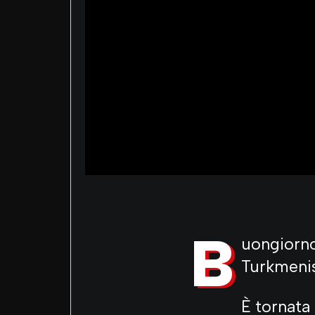
B
uongiorno 
Turkmenis
È tornata 