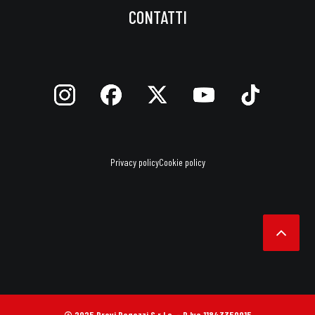
CONTATTI
Privacy policy
Cookie policy
© 2025 Bravi Ragazzi S.r.l.s. - P.Iva 11843350015