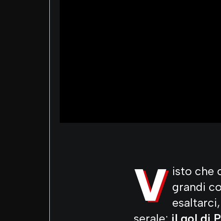
V
isto che 
grandi co
esaltarci
serale:
il gol di P