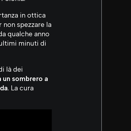
rtanza in ottica
er non spezzare la
i da qualche anno
ultimi minuti di
i là dei
 fa un sombrero a
nda
. La cura