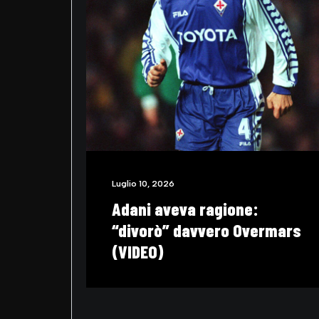
Maggio 29, 2026
Allegri va al Napoli:
impossibile dimenticare
quella pallonata di Lavezzi
che fece esplodere il
Sant’Elia (VIDEO)
ermars