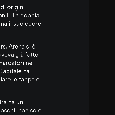
 di origini
anili. La doppia
 ma il suo cuore
s, Arena si è
aveva già fatto
marcatori nei
 Capitale ha
iare le tappe e
dra ha un
loschi: non solo