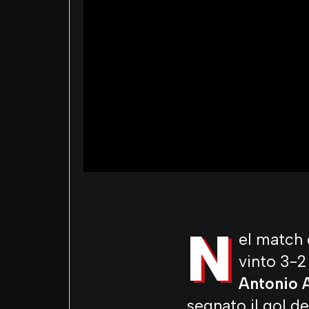
N
el match d
vinto 3-2
Antonio 
segnato il gol d