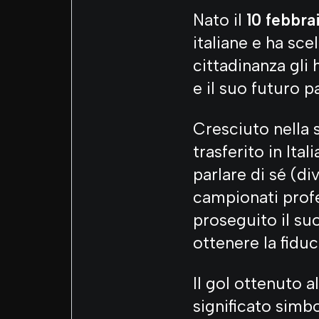
Nato il
10 febbra
italiane e ha sce
cittadinanza gli 
e il suo futuro pa
Cresciuto nella 
trasferito in Ita
parlare di sé (d
campionati profes
proseguito il suo
ottenere la fiduc
Il gol ottenuto 
significato simbo