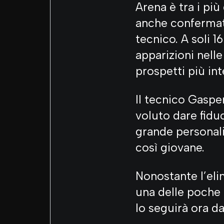
Arena è tra i pi
anche confermato 
tecnico. A soli 1
apparizioni nelle
prospetti più in
Il tecnico Gasper
voluto dare fiduc
grande personali
così giovane.
Nonostante l’elim
una delle poche g
lo seguirà ora da