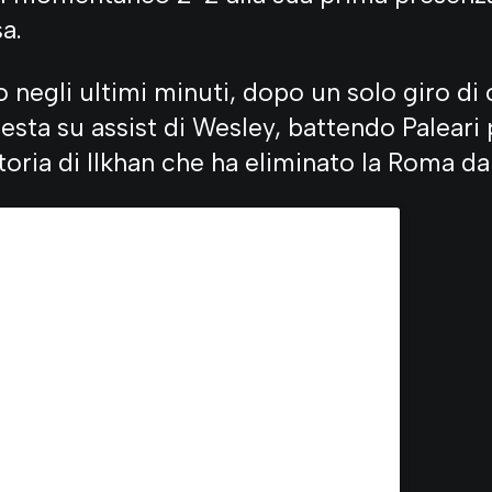
a.
 negli ultimi minuti, dopo un solo giro di
esta su assist di Wesley, battendo Paleari 
toria di Ilkhan che ha eliminato la Roma da