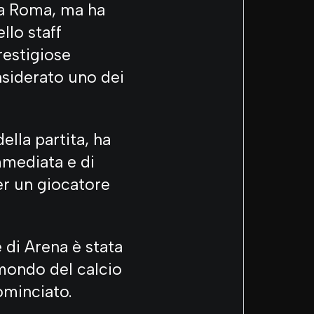
lla Roma, ma ha
llo staff
prestigiose
onsiderato uno dei
ella partita, ha
mmediata e di
er un giocatore
 di Arena è stata
 mondo del calcio
cominciato.