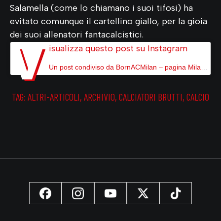
Salamella (come lo chiamano i suoi tifosi) ha
evitato comunque il cartellino giallo, per la gioia
dei suoi allenatori fantacalcistici.
V
isualizza questo post su Instagram
Un post condiviso da BornACMilan – pagina Milanista (@bornacmilan)
TAG:
ALTRI-ARTICOLI
,
ARCHIVIO
,
CALCIATORI BRUTTI
,
CALCIO