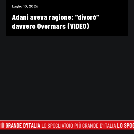
Luglio 10, 2026
Adani aveva ragione: “divorò”
davvero Overmars (VIDEO)
RANDE D'ITALIA
LO SPOGLIATOIO PIÙ GRANDE D'ITALIA
LO SPOGLIAT