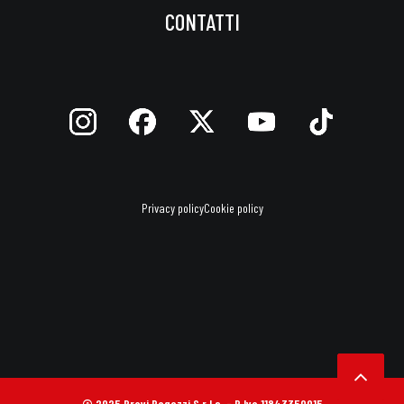
CONTATTI
Privacy policy
Cookie policy
© 2025 Bravi Ragazzi S.r.l.s. - P.Iva 11843350015