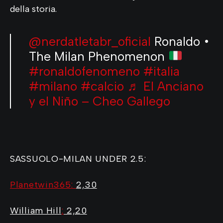
della storia.
@nerdatletabr_oficial
Ronaldo •
The Milan Phenomenon
#ronaldofenomeno
#italia
#milano
#calcio
♬ El Anciano
y el Niño – Cheo Gallego
SASSUOLO-MILAN UNDER 2.5:
Planetwin365
:
2,30
William Hill
:
2,20