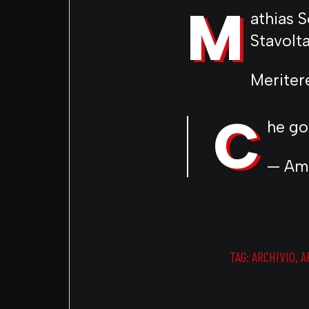
M
athias S
Stavolta
Meriter
C
he go
— Am
TAG:
ARCHIVIO
,
A