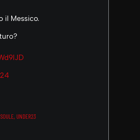
o il Messico.
uturo?
0Wd9IJD
024
,
SOULE
,
UNDER23