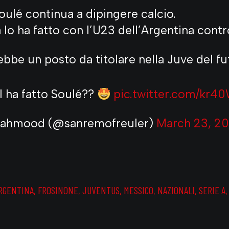
oulé continua a dipingere calcio.
 lo ha fatto con l’U23 dell’Argentina contr
ebbe un posto da titolare nella Juve del f
l ha fatto Soulé??
pic.twitter.com/kr4
ahmood (@sanremofreuler)
March 23, 2
RGENTINA
,
FROSINONE
,
JUVENTUS
,
MESSICO
,
NAZIONALI
,
SERIE A