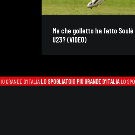
Ma che golletto ha fatto Soulé
U23? (VIDEO)
 D'ITALIA
LO SPOGLIATOIO PIÙ GRANDE D'ITALIA
LO SPOGLIATOIO P