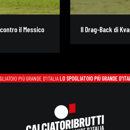
 contro il Messico
Il Drag-Back di Kva
IÙ GRANDE D'ITALIA
LO SPOGLIATOIO PIÙ GRANDE D'ITALIA
LO SPOG