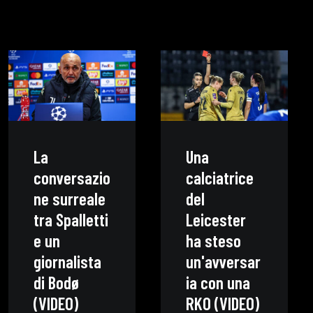
La
Una
conversazio
calciatrice
ne surreale
del
tra Spalletti
Leicester
e un
ha steso
giornalista
un'avversar
di Bodø
ia con una
(VIDEO)
RKO (VIDEO)