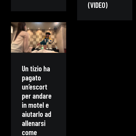
(VIDEO)
Un tizio ha
pagato
un’escort
per andare
in motel e
aiutarlo ad
allenarsi
come