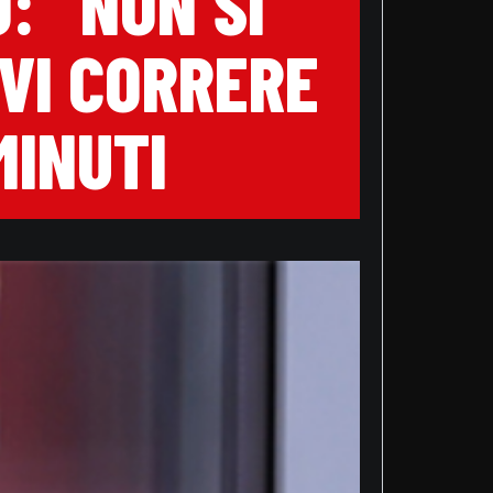
: “NON SI
EVI CORRERE
MINUTI