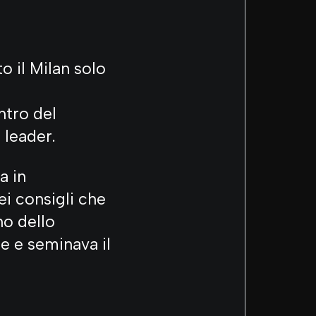
o il Milan solo
ntro del
 leader.
a in
i consigli che
no dello
se e seminava il