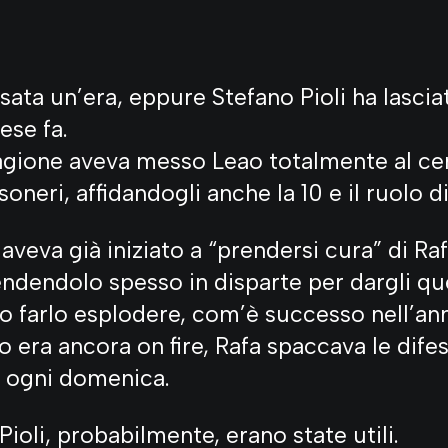
ata un’era, eppure Stefano Pioli ha lasciat
ese fa.
tagione aveva messo Leao totalmente al ce
oneri, affidandogli anche la 10 e il ruolo di
veva già iniziato a “prendersi cura” di Raf
ndendolo spesso in disparte per dargli que
 farlo esplodere, com’è successo nell’an
o era ancora on fire, Rafa spaccava le dife
 ogni domenica.
Pioli, probabilmente, erano state utili.