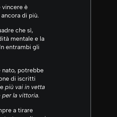
 vincere è
ancora di più.
uadre che sì,
ità mentale e la
In entrambi gli
e nato, potrebbe
e di iscritti
me
più vai in vetta
 per la vittoria
.
mpre a tirare