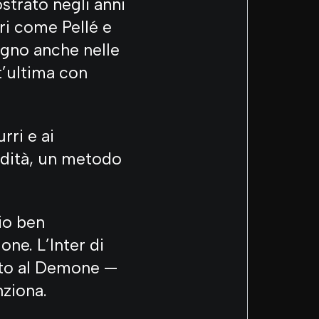
strato negli anni
ori come Pellé e
egno anche nelle
t’ultima con
rri e ai
idità, un metodo
io ben
one. L’Inter di
ito al Demone —
nziona.