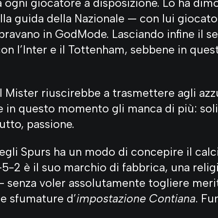
a ogni giocatore a disposizione. Lo ha dimo
alla guida della Nazionale — con lui giocat
ravano in GodMode. Lasciando infine il s
on l’Inter e il Tottenham, sebbene in ques
il Mister riuscirebbe a trasmettere agli azzu
e in questo momento gli manca di più: sol
utto, passione.
degli Spurs ha un modo di concepire il calc
-5-2 è il suo marchio di fabbrica, una religi
— senza voler assolutamente togliere mer
re sfumature d’
impostazione Contiana
. Fu