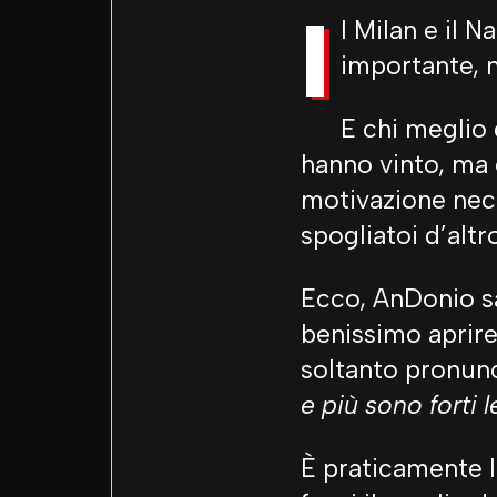
I
l Milan e il 
importante, m
E chi meglio 
hanno vinto, ma 
motivazione nece
spogliatoi d’altr
Ecco, AnDonio sa
benissimo aprire
soltanto pronunc
e più sono forti l
È praticamente l