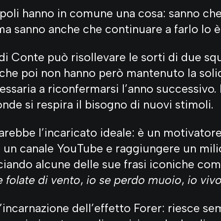
Napoli hanno in comune una cosa: sanno che
a sanno anche che continuare a farlo lo è 
di Conte può risollevare le sorti di due sq
che poi non hanno però mantenuto la solid
ssaria a riconfermarsi l’anno successivo. 
onde si respira il bisogno di nuovi stimoli.
rebbe l’incaricato ideale: è un motivator
 un canale YouTube e raggiungere un milion
iando alcune delle sue frasi iconiche co
e folate di vento
,
io se perdo muoio
,
io vivo
’incarnazione dell’effetto Forer: riesce se