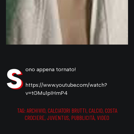
S
ono appena tornato!
https://www.youtube.com/watch?
v=tGMu1pIHmP4
TAG:
ARCHIVIO
,
CALCIATORI BRUTTI
,
CALCIO
,
COSTA
CROCIERE
,
JUVENTUS
,
PUBBLICITÀ
,
VIDEO