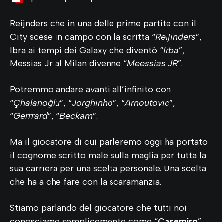
Reijnders che in una delle prime partite con il
City scese in campo con la scritta “
Reijinders
”,
Ibra ai tempi dei Galaxy che diventò “
Irba
”,
Messias Jr al Milan divenne “
Meessias JR
”.
Potremmo andare avanti all’infinito con
“
Çhalanoğlu
”, “
Jorghinho
”, “
Arnoutovic
”,
“
Gerrrard
”, “
Beckam
”.
Ma il giocatore di cui parleremo oggi ha portato
il cognome scritto male sulla maglia per tutta la
sua carriera per una scelta personale. Una scelta
che ha a che fare con la scaramanzia.
Stiamo parlando del giocatore che tutti noi
conosciamo semplicemente come “
Casemiro
”