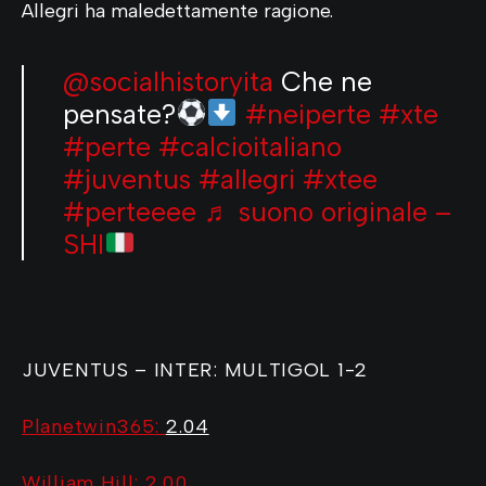
Allegri ha maledettamente ragione.
@socialhistoryita
Che ne
pensate?
#neiperte
#xte
#perte
#calcioitaliano
#juventus
#allegri
#xtee
#perteeee
♬ suono originale –
SHI
JUVENTUS – INTER: MULTIGOL 1-2
Planetwin365
:
2.04
William Hill: 2.00