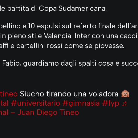
e partita di Copa Sudamericana.
bellino e 10 espulsi sul referto finale dell’a
 in pieno stile Valencia-Inter con una cacc
ffi e cartellini rossi come se piovesse.
 Fabio, guardiamo dagli spalti cosa è suc
tineo
Siucho tirando una voladora
al
#universitario
#gimnasia
#fyp
♬
inal – Juan Diego Tineo