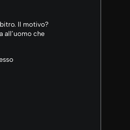
rbitro. Il motivo?
ia all’uomo che
cesso