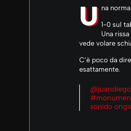
U
na normal
1-0 sul ta
Una rissa
vede volare schia
C’è poco da dire
esattamente.
@juandiego
#monument
sonido orig