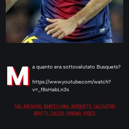
M
a quanto era sottovalutato Busquets?
https://www.youtube.com/watch?
v=_f8sHabLn3s
TAG:
ARCHIVIO
,
BARCELLONA
,
BUSQUETS
,
CALCIATORI
BRUTTI
,
CALCIO
,
SPAGNA
,
VIDEO