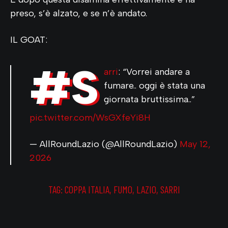
preso, s’è alzato, e se n’è andato.
IL GOAT:
#S
arri
: “Vorrei andare a
fumare.. oggi è stata una
giornata bruttissima..”
pic.twitter.com/WsGXfeYi8H
— AllRoundLazio (@AllRoundLazio)
May 12,
2026
TAG:
COPPA ITALIA
,
FUMO
,
LAZIO
,
SARRI