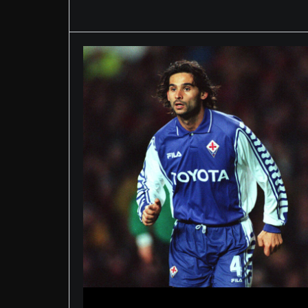
Maggio 29, 2026
Allegri va al Napoli:
impossibile dimenticare
quella pallonata di Lavezzi
che fece esplodere il