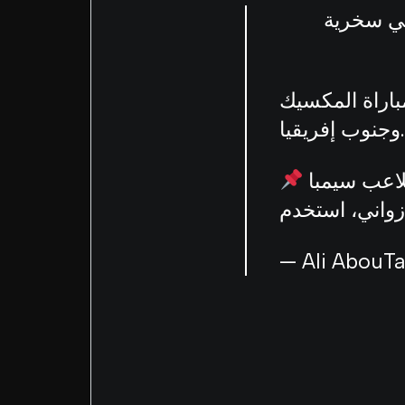
حرج يتسبب في سخرية
باراة المكسيك
وجنوب إفريقيا.
بعد مراجعة إحدى اللقطات عبر تقنية “الفار”، والتي طُرد خلالها اللاعب سيمبا
— Ali AbouT