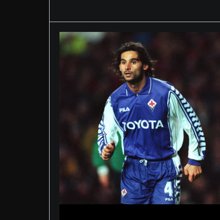
Maggio 29, 2026
Allegri va al Napoli:
impossibile dimenticare
quella pallonata di Lavezzi
che fece esplodere il