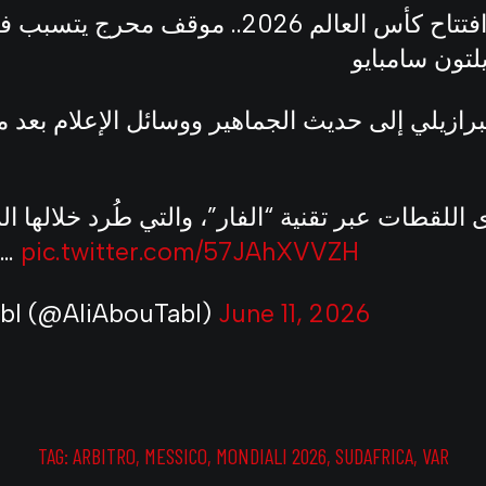
لقطة اليوم في افتتاح كأس العالم 2026.. موقف م
لتون سامبايو
رازيلي إلى حديث الجماهير ووسائل الإعلام بعد م
زواني، استخدم…
pic.twitter.com/57JAhXVVZH
abl (@AliAbouTabl)
June 11, 2026
TAG:
ARBITRO
,
MESSICO
,
MONDIALI 2026
,
SUDAFRICA
,
VAR