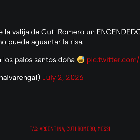
e la valija de Cuti Romero un ENCENDED
no puede aguantar la risa.
a los palos santos doña
pic.twitter.co
nalvarenga1)
July 2, 2026
TAG:
ARGENTINA
,
CUTI ROMERO
,
MESSI