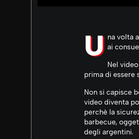
U
na volta 
ai consuet
Nel video
prima di essere s
Non si capisce be
video diventa poi
perchè la sicure
barbecue, oggett
degli argentini.