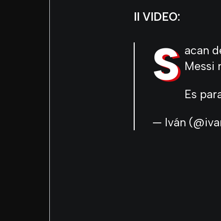
Il VIDEO:
S
acan d
Messi 
Es par
— Iván (@iva