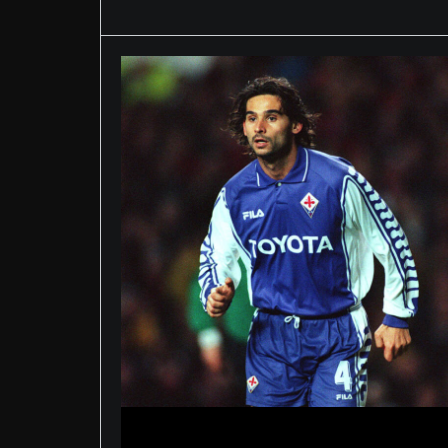
Maggio 29, 2026
Allegri va al Napoli:
impossibile dimenticare
quella pallonata di Lavezzi
che fece esplodere il