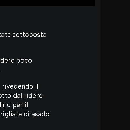
stata sottoposta
ridere poco
.
 rivedendo il
otto dal ridere
ino per il
igliate di asado