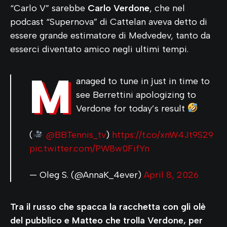
“Carlo V” sarebbe
Carlo Verdone
, che nel
podcast “Supernova” di Cattelan aveva detto di
essere grande estimatore di Medvedev, tanto da
esserci diventato amico negli ultimi tempi.
M
anaged to tune in just in time to
see Berrettini apologizing to
Verdone for today’s result
(
@BBTennis_tv
)
https://t.co/xnW4Jt9S29
pic.twitter.com/PW8w0FifYn
— Oleg S. (@AnnaK_4ever)
April 8, 2026
Tra il russo che spacca la racchetta con gli olè
del pubblico e Matteo che trolla Verdone, per