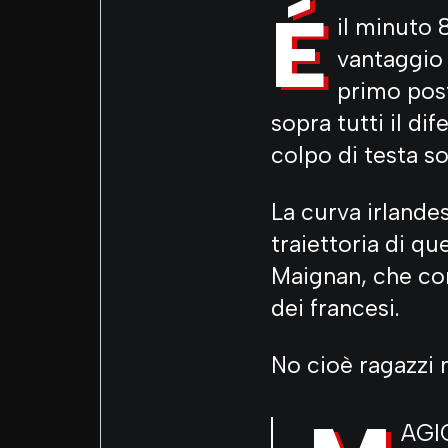
É
il minuto 
vantaggio 
primo post
sopra tutti il di
colpo di testa s
La curva irlandes
traiettoria di qu
Maignan, che con
dei francesi.
No cioè ragazzi 
AGI