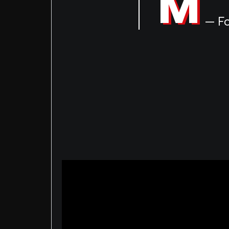
M
— Fo