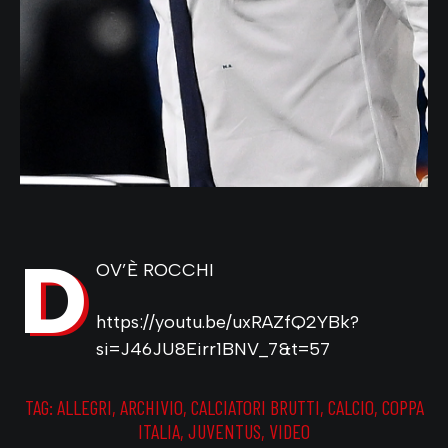
D
OV’È ROCCHI
https://youtu.be/uxRAZfQ2YBk?
si=J46JU8Eirr1BNV_7&t=57
TAG:
ALLEGRI
,
ARCHIVIO
,
CALCIATORI BRUTTI
,
CALCIO
,
COPPA
ITALIA
,
JUVENTUS
,
VIDEO