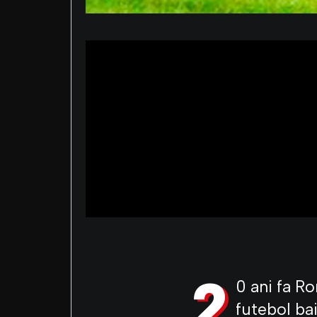
2
0 ani fa R
futebol ba