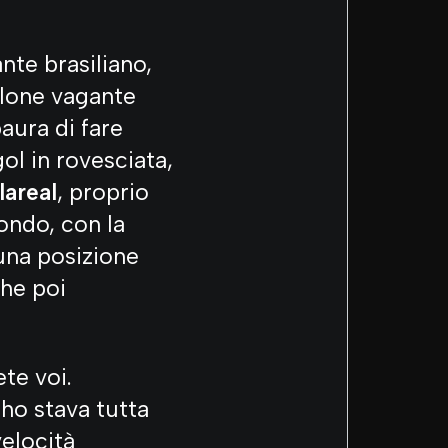
ante brasiliano,
llone vagante
aura di fare
ol in rovesciata,
lareal
, proprio
condo, con la
 una posizione
che poi
te voi.
ho stava tutta
velocità