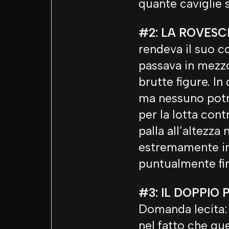
quante caviglie 
#2: LA ROVESC
rendeva il suo c
passava in mezzo
brutte figure. In
ma nessuno potrà
per la lotta cont
palla all’altezza
estremamente inn
puntualmente fini
#3: IL DOPPIO 
Domanda lecita: 
nel fatto che que