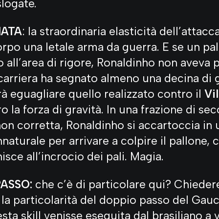
slogate.
IATA
: la straordinaria elasticità dell’attacc
orpo una letale arma da guerra. E se un pa
 all’area di rigore, Ronaldinho non aveva p
 carriera ha segnato almeno una decina di g
 eguagliare quello realizzato contro il
Vil
ro la forza di gravità. In una frazione di se
 non corretta, Ronaldinho si accartoccia in
aturale per arrivare a colpire il pallone, 
sce all’incrocio dei pali. Magia.
PASSO:
che c’è di particolare qui? Chiedere
la particolarità del doppio passo del Gauc
sta skill venisse eseguita dal brasiliano a 