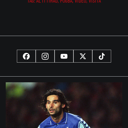
TAG:
AL ITTIHAD
,
POGBA
,
VIDEO
,
VISITA