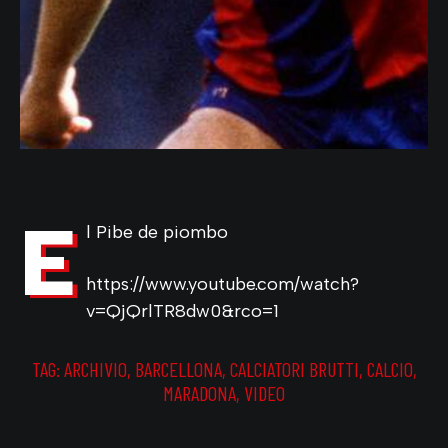
E
l Pibe de piombo
https://www.youtube.com/watch?
v=QjQrlTR8dw0&rco=1
TAG:
ARCHIVIO
,
BARCELLONA
,
CALCIATORI BRUTTI
,
CALCIO
,
MARADONA
,
VIDEO