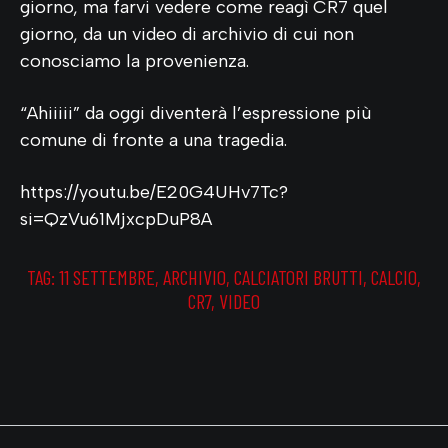
giorno, ma farvi vedere come reagì CR7 quel
giorno, da un video di archivio di cui non
conosciamo la provenienza.
“Ahiiiii” da oggi diventerà l’espressione più
comune di fronte a una tragedia.
https://youtu.be/E20G4UHv7Tc?
si=QzVu61MjxcpDuP8A
TAG:
11 SETTEMBRE
,
ARCHIVIO
,
CALCIATORI BRUTTI
,
CALCIO
,
CR7
,
VIDEO