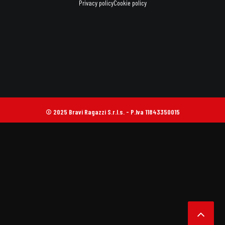
Privacy policy
Cookie policy
© 2025 Bravi Ragazzi S.r.l.s. - P.Iva 11843350015