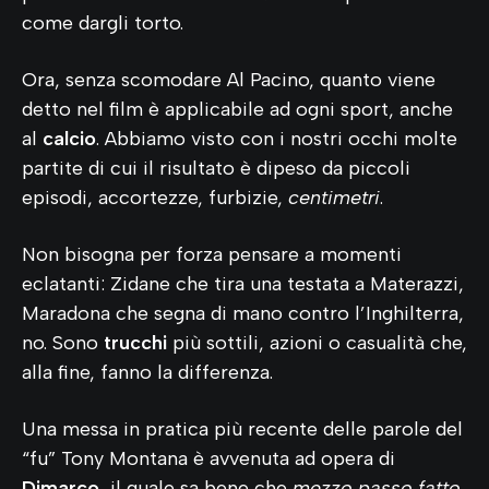
come dargli torto.
Ora, senza scomodare Al Pacino, quanto viene
detto nel film è applicabile ad ogni sport, anche
al
calcio
. Abbiamo visto con i nostri occhi molte
partite di cui il risultato è dipeso da piccoli
episodi, accortezze, furbizie,
centimetri
.
Non bisogna per forza pensare a momenti
eclatanti: Zidane che tira una testata a Materazzi,
Maradona che segna di mano contro l’Inghilterra,
no. Sono
trucchi
più sottili, azioni o casualità che,
alla fine, fanno la differenza.
Una messa in pratica più recente delle parole del
“fu”
Tony Montana è avvenuta ad opera di
Dimarco
, il quale sa bene che
mezzo passo fatto