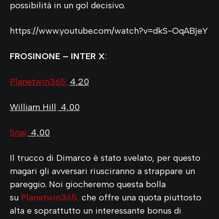
possibilità in un gol decisivo.
https://www.youtube.com/watch?v=dkS-OqABjeY
F
ROSINONE – INTER X
:
Planetwin365
:
4,20
William Hill
:
4,00
Snai:
4,00
Il trucco di Dimarco è stato svelato, per questo
magari gli avversari riusciranno a strappare un
pareggio. Noi giocheremo questa bolla
su
Planetwin365
,
che offre una quota piuttosto
alta e soprattutto un interessante bonus di