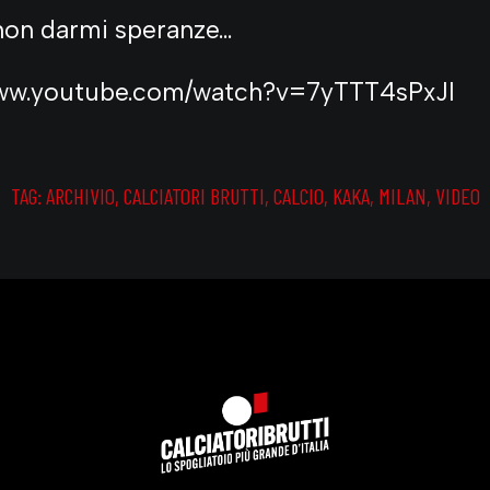
 non darmi speranze…
www.youtube.com/watch?v=7yTTT4sPxJI
TAG:
ARCHIVIO
,
CALCIATORI BRUTTI
,
CALCIO
,
KAKA
,
MILAN
,
VIDEO