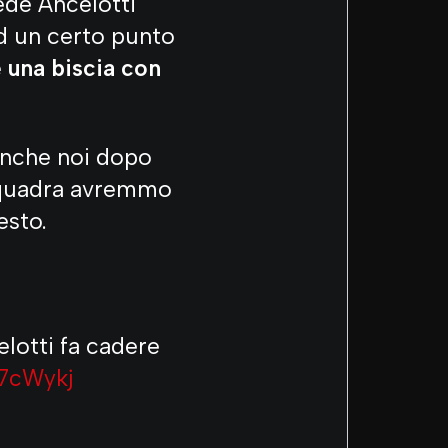
vede Ancelotti
 un certo punto
e una biscia con
anche noi dopo
n squadra avremmo
esto.
elotti fa cadere
K7cWykj