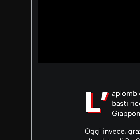
L’
aplomb d
basti ri
Giappone
Oggi invece, gra