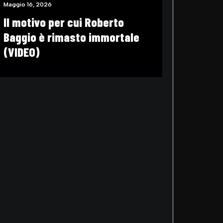
Maggio 13, 2026
Il Southampton manda uno
dei suoi a spiare il
Middlesbrough: i tifosi si
presentano allo stadio
vestiti da cespugli (VIDEO)