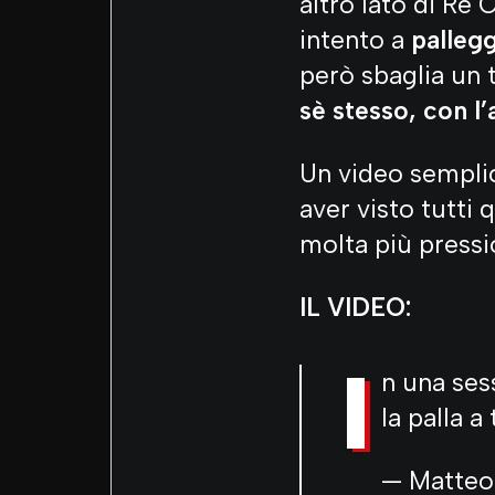
altro lato di Re 
intento a
pallegg
però sbaglia un
sè stesso, con l’
Un video sempli
aver visto tutti
molta più pressi
IL VIDEO:
I
n una ses
la palla a
— Matteo