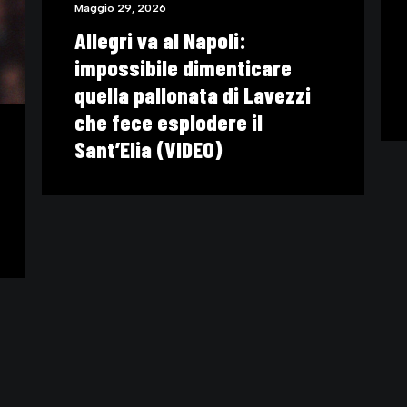
Maggio 16, 2026
Il motivo per cui Roberto
are
Baggio è rimasto immortale
vezzi
(VIDEO)