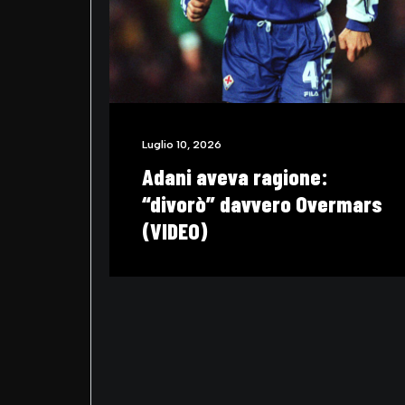
Maggio 29, 2026
Allegri va al Napoli:
impossibile dimentic
quella pallonata di La
che fece esplodere il
Sant’Elia (VIDEO)
agione:
ero Overmars