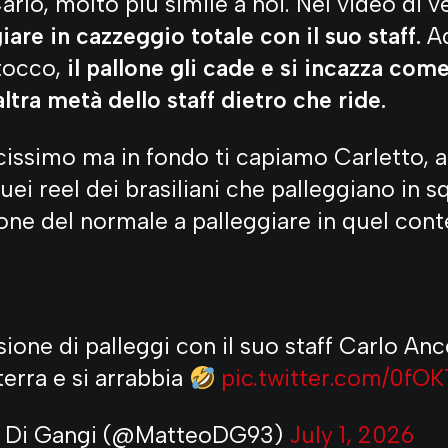
Carlo, molto più simile a noi. Nel video di 
iare in cazzeggio totale con il suo staff.
Ad
 tocco,
il pallone gli cade e si incazza com
altra metà dello staff dietro che ride.
cissimo ma in fondo ti capiamo Carletto, 
 quei reel dei brasiliani che palleggiano i
one del normale a palleggiare in quel cont
sione di palleggi con il suo staff Carlo Anc
 terra e si arrabbia
pic.twitter.com/0fO
 Di Gangi (@MatteoDG93)
July 1, 2026