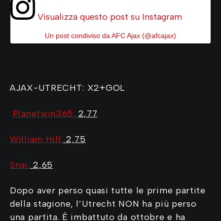
Visualizza questo post su Instagram
Un post condiviso da AFC Ajax (@afcajax)
AJAX-UTRECHT: X2+GOL
Planetwin365
:
2,77
William Hill:
2,75
Snai:
2,65
Dopo aver perso quasi tutte le prime partite
della stagione, l’Utrecht NON ha più perso
una partita. È imbattuto da ottobre e ha