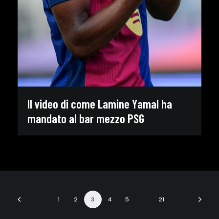
Il video di come Lamine Yamal ha
mandato al bar mezzo PSG
1
2
3
4
5
…
21