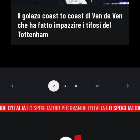
Il golazo coast to coast di Van de Ven
che ha fatto impazzire i tifosi del
Tottenham
1
2
3
4
…
21
IA
LO SPOGLIATOIO PIÙ GRANDE D'ITALIA
LO SPOGLIATOIO PIÙ GRA