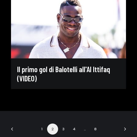
Il primo gol di Balotelli all'Al Ittifaq
(VIDEO)
1
2
3
4
…
8