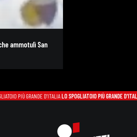
 che ammotulì San
GRANDE D'ITALIA
LO SPOGLIATOIO PIÙ GRANDE D'ITALIA
LO SPOGLI