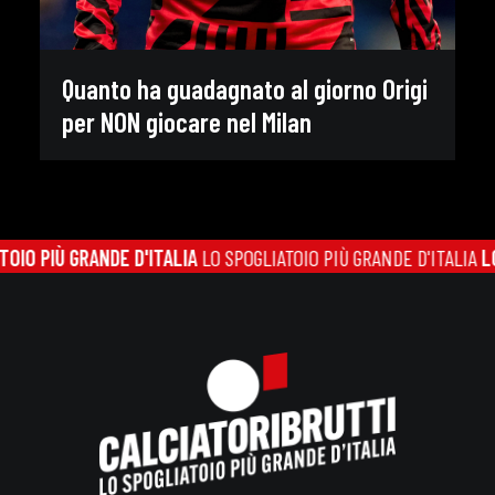
Quanto ha guadagnato al giorno Origi
per NON giocare nel Milan
O PIÙ GRANDE D'ITALIA
LO SPOGLIATOIO PIÙ GRANDE D'ITALIA
LO S