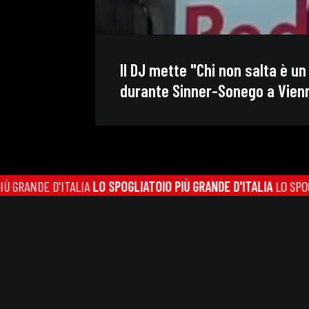
Il DJ mette "Chi non salta è u
durante Sinner-Sonego a Vienn
NDE D'ITALIA
LO SPOGLIATOIO PIÙ GRANDE D'ITALIA
LO SPOGLIATO