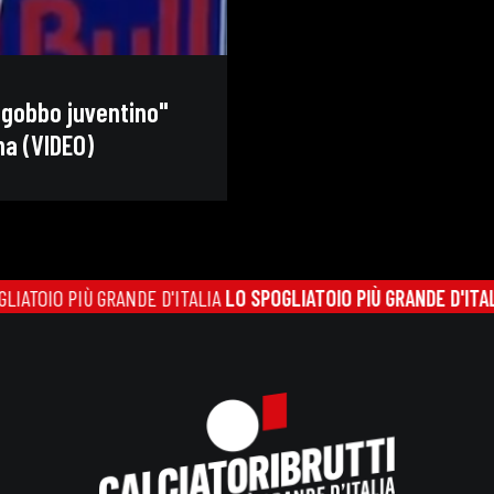
n gobbo juventino"
a (VIDEO)
IO PIÙ GRANDE D'ITALIA
LO SPOGLIATOIO PIÙ GRANDE D'ITALIA
LO 