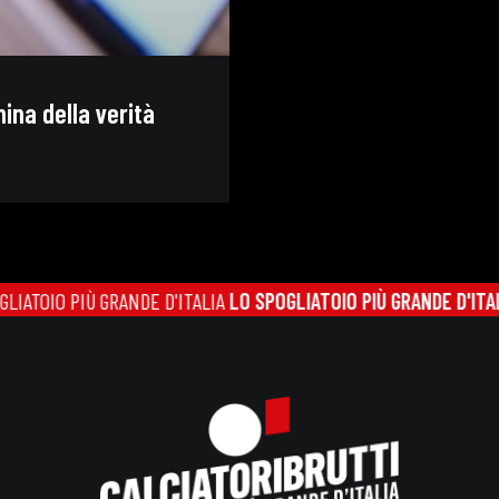
ina della verità
IO PIÙ GRANDE D'ITALIA
LO SPOGLIATOIO PIÙ GRANDE D'ITALIA
LO 