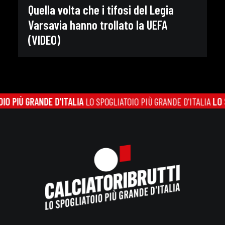
Quella volta che i tifosi del Legia
Varsavia hanno trollato la UEFA
(VIDEO)
Ù GRANDE D'ITALIA
LO SPOGLIATOIO PIÙ GRANDE D'ITALIA
LO SPOGL