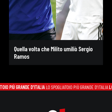
Quella volta che Milito umiliò Sergio
Ramos
O PIÙ GRANDE D'ITALIA
LO SPOGLIATOIO PIÙ GRANDE D'ITALIA
LO S