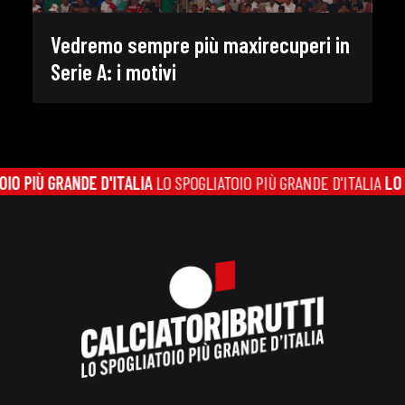
Vedremo sempre più maxirecuperi in
Serie A: i motivi
Ù GRANDE D'ITALIA
LO SPOGLIATOIO PIÙ GRANDE D'ITALIA
LO SPOGL