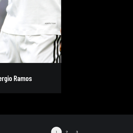
 Sergio Ramos
1
2
3