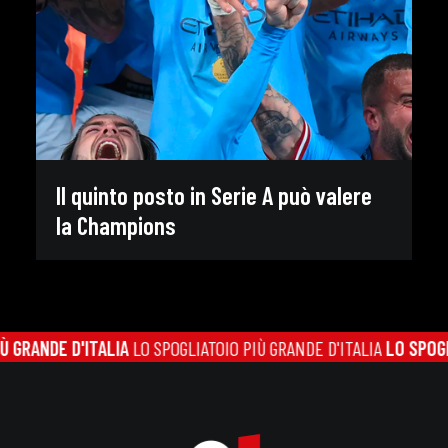
Il quinto posto in Serie A può valere
la Champions
GRANDE D'ITALIA
LO SPOGLIATOIO PIÙ GRANDE D'ITALIA
LO SPOGLIA