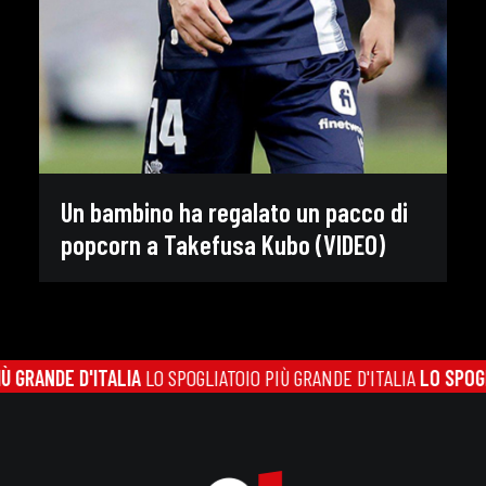
Un bambino ha regalato un pacco di
popcorn a Takefusa Kubo (VIDEO)
RANDE D'ITALIA
LO SPOGLIATOIO PIÙ GRANDE D'ITALIA
LO SPOGLIAT