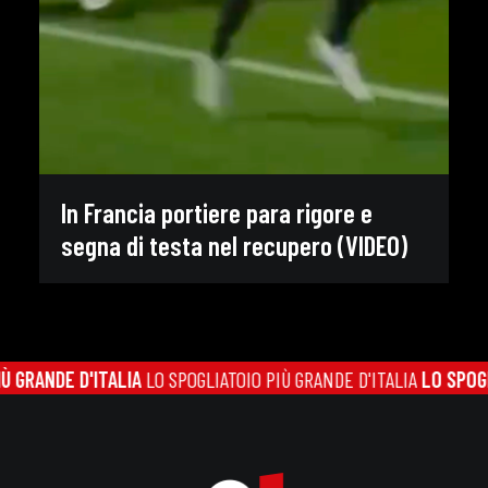
In Francia portiere para rigore e
segna di testa nel recupero (VIDEO)
GRANDE D'ITALIA
LO SPOGLIATOIO PIÙ GRANDE D'ITALIA
LO SPOGLIA