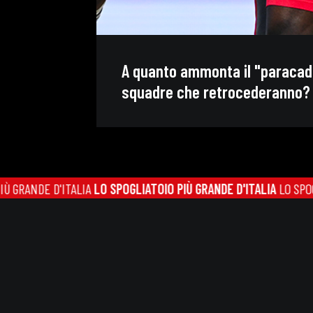
A quanto ammonta il "paracadu
squadre che retrocederanno?
NDE D'ITALIA
LO SPOGLIATOIO PIÙ GRANDE D'ITALIA
LO SPOGLIATOI