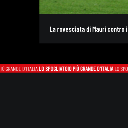
La rovesciata di Mauri contro i
NDE D'ITALIA
LO SPOGLIATOIO PIÙ GRANDE D'ITALIA
LO SPOGLIATOI