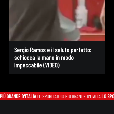
Sergio Ramos e il saluto perfetto:
schiocca la mano in modo
impeccabile (VIDEO)
Ù GRANDE D'ITALIA
LO SPOGLIATOIO PIÙ GRANDE D'ITALIA
LO SPOGL